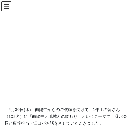
コ
ナ
KSCC 向陽スポーツ文化クラブ
ン
ビ
テ
ゲ
ン
ー
お知らせ
ツ
シ
へ
ョ
ス
ン
HOME
お知らせ
事務局
キ
に
向陽中1年生の皆さんにKSCCについてお話ししてきました
ッ
移
プ
動
2025年5月10日
/ 最終更新日時 :
2025年6月17日
事務局
向陽中1年生の皆さんにKSCCにつ
いてお話ししてきました
4月30日(水)、向陽中からのご依頼を受けて、1年生の皆さん
（103名）に「向陽中と地域との関わり」というテーマで、瀧水会
長と広報担当・江口がお話をさせていただきました。