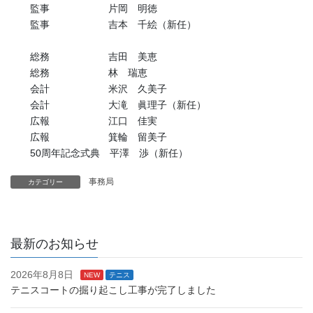
監事 片岡 明徳
監事 吉本 千絵（新任）
総務 吉田 美恵
総務 林 瑞恵
会計 米沢 久美子
会計 大滝 眞理子（新任）
広報 江口 佳実
広報 箕輪 留美子
50周年記念式典 平澤 渉（新任）
事務局
カテゴリー
最新のお知らせ
2026年8月8日
NEW
テニス
テニスコートの掘り起こし工事が完了しました