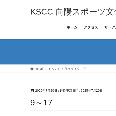
コ
ナ
ン
ビ
KSCC 向陽スポーツ
テ
ゲ
ン
ー
ホーム
アクセス
サーク
ツ
シ
へ
ョ
ス
ン
キ
に
ッ
移
プ
動
HOME
イベント
月水金
9～17
2025年7月20日
/ 最終更新日時 :
2025年7月20日
9～17