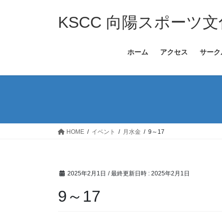
コ
ナ
ン
ビ
KSCC 向陽スポーツ
テ
ゲ
ン
ー
ホーム
アクセス
サーク
ツ
シ
へ
ョ
ス
ン
キ
に
ッ
移
プ
動
HOME
イベント
月水金
9～17
2025年2月1日
/ 最終更新日時 :
2025年2月1日
9～17