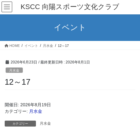
コ
ナ
KSCC 向陽スポーツ文化クラブ
ン
ビ
テ
ゲ
ン
ー
イベント
ツ
シ
へ
ョ
ス
ン
HOME
イベント
月水金
12～17
キ
に
ッ
移
プ
動
2026年6月23日
/ 最終更新日時 :
2026年8月1日
月水金
12～17
開催日: 2026年8月19日
カテゴリー:
月水金
月水金
カテゴリー