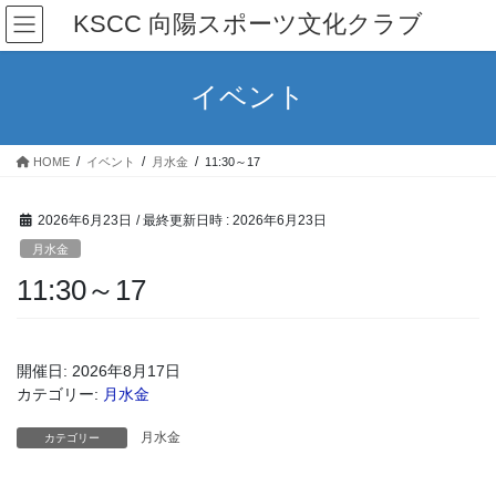
コ
ナ
KSCC 向陽スポーツ文化クラブ
ン
ビ
テ
ゲ
ン
ー
イベント
ツ
シ
へ
ョ
ス
ン
HOME
イベント
月水金
11:30～17
キ
に
ッ
移
プ
動
2026年6月23日
/ 最終更新日時 :
2026年6月23日
月水金
11:30～17
開催日: 2026年8月17日
カテゴリー:
月水金
月水金
カテゴリー