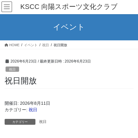
コ
ナ
KSCC 向陽スポーツ文化クラブ
ン
ビ
テ
ゲ
ン
ー
イベント
ツ
シ
へ
ョ
ス
ン
HOME
イベント
祝日
祝日開放
キ
に
ッ
移
プ
動
2026年6月23日
/ 最終更新日時 :
2026年6月23日
祝日
祝日開放
開催日: 2026年8月11日
カテゴリー:
祝日
祝日
カテゴリー