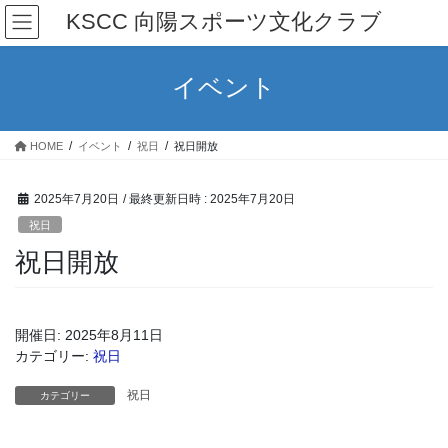
コ
ナ
KSCC 向陽スポーツ文化クラブ
ン
ビ
テ
ゲ
ン
ー
イベント
ツ
シ
へ
ョ
ス
ン
HOME
イベント
祝日
祝日開放
キ
に
ッ
移
プ
動
2025年7月20日
/ 最終更新日時 :
2025年7月20日
祝日
祝日開放
開催日: 2025年8月11日
カテゴリー:
祝日
祝日
カテゴリー