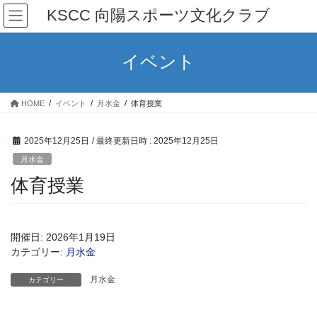
コ
ナ
KSCC 向陽スポーツ文化クラブ
ン
ビ
テ
ゲ
ン
ー
イベント
ツ
シ
へ
ョ
ス
ン
HOME
イベント
月水金
体育授業
キ
に
ッ
移
プ
動
2025年12月25日
/ 最終更新日時 :
2025年12月25日
月水金
体育授業
開催日: 2026年1月19日
カテゴリー:
月水金
月水金
カテゴリー