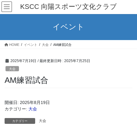
コ
ナ
KSCC 向陽スポーツ文化クラブ
ン
ビ
テ
ゲ
ン
ー
イベント
ツ
シ
へ
ョ
ス
ン
HOME
イベント
大会
AM練習試合
キ
に
ッ
移
プ
動
2025年7月19日
/ 最終更新日時 :
2025年7月25日
大会
AM練習試合
開催日: 2025年8月19日
カテゴリー:
大会
大会
カテゴリー