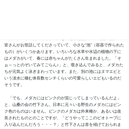
クラブハウス前のビオトープも、万葉植物園の「山桑の会」の
皆さんがお世話してくださっていて、小さな“池”（容器で作られた
もの）がいくつかあります。いろいろな水草や水辺の植物の下に
はメダカがいて、春には赤ちゃんがたくさん生まれました。「そ
ぉ～っとのぞいてみてごらん♪」と、覗き込んでみると、メダカた
ちが元気よく泳ぎまわっています。また、別の池にはヌマエビと
いう淡水に棲む体長数センチくらいの可愛らしいエビもいるのだ
そうです。
「でも、メダカにはピンクのが混じってしまっているんだよ」
と、山桑の会の竹下さん。日本に元々いる野生のメダカにはピン
ク色のものはいません。ピンクのメダカは外来種か、あるいは改
良されたものとのことですが、「どうやってここのビオトープに
入り込んだんだろう・・・？」と竹下さんは首を傾げておられま