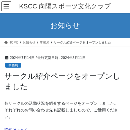
コ
ナ
KSCC 向陽スポーツ文化クラブ
ン
ビ
テ
ゲ
ン
ー
お知らせ
ツ
シ
へ
ョ
ス
ン
HOME
お知らせ
事務局
サークル紹介ページをオープンしました
キ
に
ッ
移
プ
動
2024年7月14日
/ 最終更新日時 :
2024年8月11日
事務局
サークル紹介ページをオープンし
ました
各サークルの活動状況を紹介するページをオープンしました。
それぞれのお問い合わせ先も記載しましたので、ご活用くださ
い。