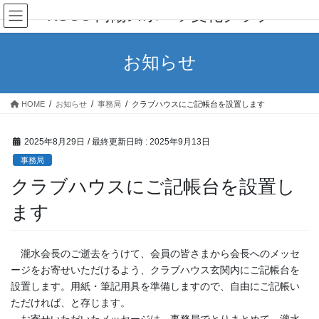
コ
ナ
KSCC 向陽スポーツ文化クラブ
ン
ビ
テ
ゲ
ン
ー
お知らせ
ツ
シ
へ
ョ
ス
ン
HOME
お知らせ
事務局
クラブハウスにご記帳台を設置します
キ
に
ッ
移
プ
動
2025年8月29日
/ 最終更新日時 :
2025年9月13日
事務局
クラブハウスにご記帳台を設置し
ます
瀧水会長のご逝去をうけて、会員の皆さまから会長へのメッセ
ージをお寄せいただけるよう、クラブハウス玄関内にご記帳台を
設置します。用紙・筆記用具を準備しますので、自由にご記帳い
ただければ、と存じます。